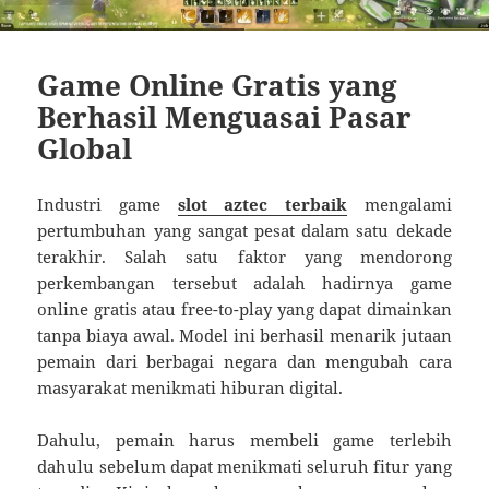
Game Online Gratis yang
Berhasil Menguasai Pasar
Global
Industri game
slot aztec terbaik
mengalami
pertumbuhan yang sangat pesat dalam satu dekade
terakhir. Salah satu faktor yang mendorong
perkembangan tersebut adalah hadirnya game
online gratis atau free-to-play yang dapat dimainkan
tanpa biaya awal. Model ini berhasil menarik jutaan
pemain dari berbagai negara dan mengubah cara
masyarakat menikmati hiburan digital.
Dahulu, pemain harus membeli game terlebih
dahulu sebelum dapat menikmati seluruh fitur yang