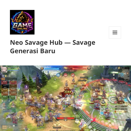
Neo Savage Hub — Savage
MENU
DAN
Generasi Baru
WIDGET