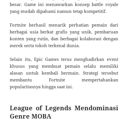
besar. Game ini menawarkan konsep battle royale
yang mudah dipahami namun tetap kompetitif.
Fortnite berhasil menarik perhatian pemain dari
berbagai usia berkat grafis yang unik, pembaruan
konten yang rutin, dan berbagai kolaborasi dengan
merek serta tokoh terkenal dunia.
Selain itu, Epic Games terus menghadirkan event
khusus yang membuat pemain selalu memiliki
alasan untuk kembali bermain. Strategi tersebut
membantu Fortnite mempertahankan
popularitasnya hingga saat ini.
League of Legends Mendominasi
Genre MOBA