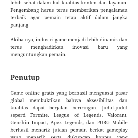
lebih sehat dalam hal kualitas konten dan layanan.
Pengembang harus terus memberikan pengalaman
terbaik agar pemain tetap aktif dalam jangka
panjang.
Akibatnya, industri game menjadi lebih dinamis dan
terus menghadirkan inovasi baru yang
menguntungkan pemain.
Penutup
Game online gratis yang berhasil menguasai pasar
global membuktikan bahwa aksesibilitas dan
kualitas dapat berjalan beriringan. Judul-judul
seperti Fortnite, League of Legends, Valorant,
Genshin Impact, Apex Legends, dan PUBG Mobile
berhasil menarik jutaan pemain berkat gameplay
yang menarik serta dukungan konten yang