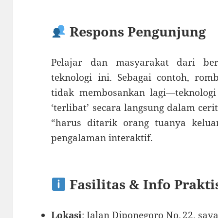
Respons Pengunjung
Pelajar dan masyarakat dari be
teknologi ini. Sebagai contoh, r
tidak membosankan lagi—teknolo
‘terlibat’ secara langsung dalam ceri
“harus ditarik orang tuanya kelua
pengalaman interaktif
.
Fasilitas & Info Prakti
Lokasi
: Jalan Diponegoro No. 22, say