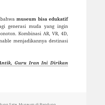
?
n bahwa
museum bisa edukatif
agi generasi muda yang ingin
onoton. Kombinasi AR, VR, 4D,
amable menjadikannya destinasi
Antik, Guru Iran Ini Dirikan
dung Sate
,
Museum di Bandung
,