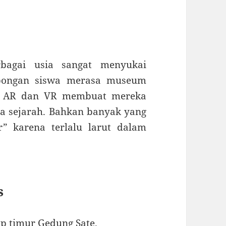
rbagai usia sangat menyukai
ombongan siswa merasa museum
gi AR dan VR membuat mereka
ta sejarah
.
Bahkan banyak yang
r” karena terlalu larut dalam
s
ap timur Gedung Sate.