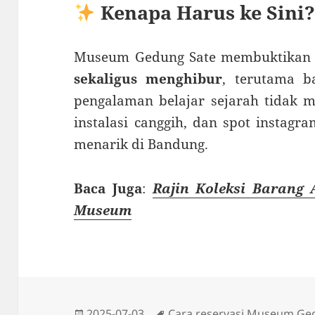
Kenapa Harus ke Sini
Museum Gedung Sate membuktika
sekaligus menghibur
, terutama b
pengalaman belajar sejarah tidak m
instalasi canggih, dan spot instagr
menarik di Bandung.
Baca Juga
:
Rajin Koleksi Barang 
Museum
Diposkan
Tag
2025-07-03
Cara reservasi Museum Ge