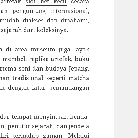
 artefak
slot bet kecil
secara
n pengunjung internasional,
 mudah diakses dan dipahami,
 sejarah dari koleksinya.
da di area museum juga layak
a membeli replika artefak, buku
ertema seni dan budaya Jepang.
n tradisional seperti matcha
kan dengan latar pemandangan
adar tempat menyimpan benda-
n, penutur sejarah, dan jendela
iri terhadap zaman. Melalui