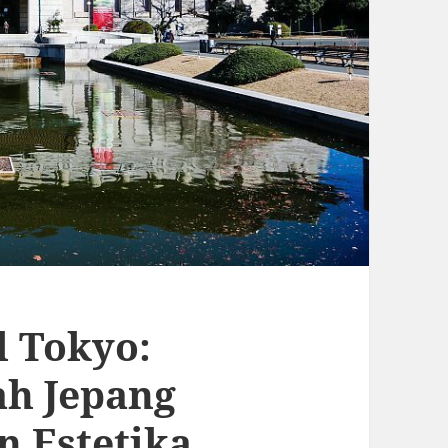
 Tokyo:
ah Jepang
n Estetika